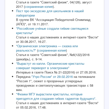
Статья в газете "Советский физик", 04(126), август
2017 (
сохраненная копия
).
Пост про экскурсию для школьников в нашей
лаборатории
В группе ВК "Ассоциация Победителей Олимпиад
(АПО)", от
19.11.2017.
"Российские учёные создали гибкие светящиеся
кристаллы"
Статья о наших достижениях в интернет-газете "Вести"
от 30.08.2017, 16:27.
"Органическая электроника — сказка или
реальность?"
(
сохраненная копия
)
Статья в газете "Советский физик", №6(122)/2016
(декабрь), с. 9-14.
"Вырастут из капли. Органические кристаллы
совершат переворот в электронике"
Интервью в газете Поиск № 21-22(2016) от 27.05.2016.
Передача
"Утро России" от 29.02.2016
на телеканале
"Россия 1", сюжет о прозрачных углеродных
проводниках и светоизлучающих транзисторах с 58
мин.
"Физики МГУ вырастили кристаллы, которые
пригодятся для создания гибких гаджетов будущего".
Статья о наших достижениях в интернет-газете "Вести"
от 05.02.2016, 17:48.