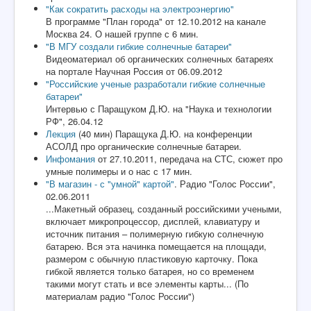
"Как сократить расходы на электроэнергию"
В программе "План города" от 12.10.2012 на канале
Москва 24. О нашей группе с 6 мин.
"В МГУ создали гибкие солнечные батареи"
Видеоматериал об органических солнечных батареях
на портале Научная Россия от 06.09.2012
"Российские ученые разработали гибкие солнечные
батареи"
Интервью с Паращуком Д.Ю. на "Наука и технологии
РФ", 26.04.12
Лекция
(40 мин) Паращука Д.Ю. на конференции
АСОЛД про органические солнечные батареи.
Инфомания
от 27.10.2011, передача на СТС, сюжет про
умные полимеры и о нас с 17 мин.
"В магазин - с "умной" картой"
. Радио "Голос России",
02.06.2011
...Макетный образец, созданный российскими учеными,
включает микропроцессор, дисплей, клавиатуру и
источник питания – полимерную гибкую солнечную
батарею. Вся эта начинка помещается на площади,
размером с обычную пластиковую карточку. Пока
гибкой является только батарея, но со временем
такими могут стать и все элементы карты... (По
материалам радио "Голос России")