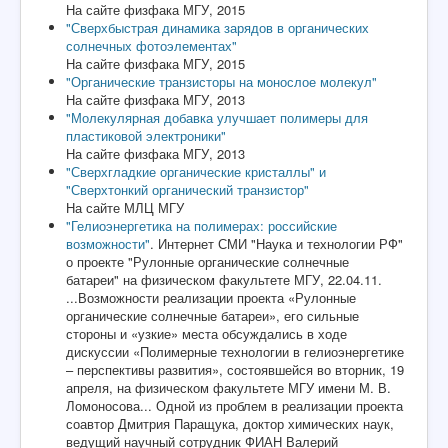
На сайте физфака МГУ, 2015
"Сверхбыстрая динамика зарядов в органических
солнечных фотоэлементах"
На сайте физфака МГУ, 2015
"Органические транзисторы на монослое молекул"
На сайте физфака МГУ, 2013
"Молекулярная добавка улучшает полимеры для
пластиковой электроники"
На сайте физфака МГУ, 2013
"Сверхгладкие органические кристаллы" и
"Сверхтонкий органический транзистор"
На сайте МЛЦ МГУ
"Гелиоэнергетика на полимерах: российские
возможности"
. Интернет СМИ "Наука и технологии РФ"
о проекте "Рулонные органические солнечные
батареи" на физическом факультете МГУ, 22.04.11.
...Возможности реализации проекта «Рулонные
органические солнечные батареи», его сильные
стороны и «узкие» места обсуждались в ходе
дискуссии «Полимерные технологии в гелиоэнергетике
– перспективы развития», состоявшейся во вторник, 19
апреля, на физическом факультете МГУ имени М. В.
Ломоносова... Одной из проблем в реализации проекта
соавтор Дмитрия Паращука, доктор химических наук,
ведущий научный сотрудник ФИАН Валерий