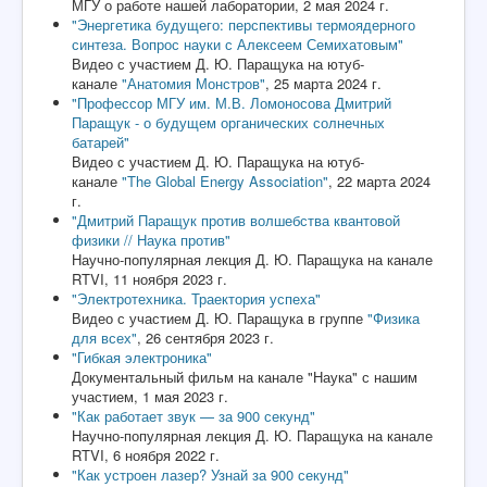
МГУ о работе нашей лаборатории, 2 мая 2024 г.
"Энергетика будущего: перспективы термоядерного
синтеза. Вопрос науки с Алексеем Семихатовым"
Видео с участием Д. Ю. Паращука на ютуб-
канале
"Анатомия Монстров"
, 25 марта 2024 г.
"Профессор МГУ им. М.В. Ломоносова Дмитрий
Паращук - о будущем органических солнечных
батарей"
Видео с участием Д. Ю. Паращука на ютуб-
канале
"The Global Energy Association"
, 22 марта 2024
г.
"Дмитрий Паращук против волшебства квантовой
физики // Наука против"
Научно-популярная лекция Д. Ю. Паращука на канале
RTVI, 11 ноября 2023 г.
"Электротехника. Траектория успеха"
Видео с участием Д. Ю. Паращука в группе
"Физика
для всех"
, 26 сентября 2023 г.
"Гибкая электроника"
Документальный фильм на канале "Наука" с нашим
участием, 1 мая 2023 г.
"Как работает звук — за 900 секунд"
Научно-популярная лекция Д. Ю. Паращука на канале
RTVI, 6 ноября 2022 г.
"Как устроен лазер? Узнай за 900 секунд"