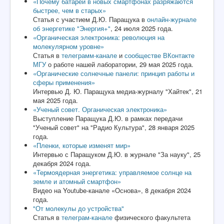
«Почему батареи в новых смартфонах разряжаются
быстрее, чем в старых»
Статья с участием Д.Ю. Паращука в
онлайн-журнале
об энергетике "Энергия+"
, 24 июля 2025 года.
«Органическая электроника: революция на
молекулярном уровне»
Статья в
телеграмм-канале
и
сообществе ВКонтакте
МГУ
о работе нашей лаборатории, 29 мая 2025 года.
«Органические солнечные панели: принцип работы и
сферы применения»
Интервью Д. Ю. Паращука медиа-журналу "Хайтек", 21
мая 2025 года.
«Ученый совет. Органическая электроника»
Выступление Паращука Д.Ю. в рамках передачи
"Ученый совет" на "Радио Культура", 28 января 2025
года.
«Пленки, которые изменят мир»
Интервью с Паращуком Д.Ю. в журнале "За науку", 25
декабря 2024 года.
«Термоядерная энергетика: управляемое солнце на
земле и атомный смартфон»
Видео на Youtube-канале «Основа», 8 декабря 2024
года.
"От молекулы до устройства"
Статья в
телеграм-канале
физического
факультета