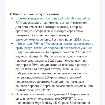
Новости о наших достижениях
В сетевом издании rt.com
,
на сайте РНФ
и
на сайте
РАН
рассказали о том, что мы
выявили
материал
для органического светотранзистора, который
производит и эффективно выводит через свою
поверхность сильно поляризованную
электролюминесценцию. Начало января 2023 года.
"Итоги года: РНФ и «Российская газета» рассказали о
ярких результатах исследований российских ученых"
.
Ведущие ученые из Экспертных советов Российского
научного фонда (РНФ) рассказали о десяти ярких
научных достижениях 2022 года, полученных при
поддержке РНФ, среди которых назвали и
работу
с
существенным вкладом сотрудников нашей
лаборатории – о люминесцирующих органических
полупроводниковых 2D кристаллах с высокой
подвижностью носителей заряда, послуживших
основой первого 2D органического светоизлучающего
транзистора. 22.12.2022.
О результатах наших исследований 2D-кристаллов
органического полупроводника DPBTBT (статья
"Luminescent High-Mobility 2D Organic Semiconductor