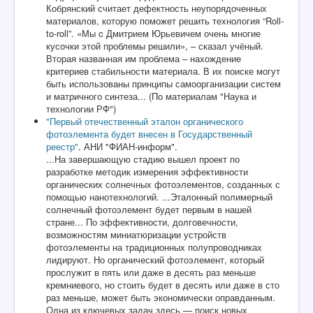
Кобрянский считает дефектность неупорядоченных
материалов, которую поможет решить технология “Roll-
to-roll”. «Мы c Дмитрием Юрьевичем очень многие
кусочки этой проблемы решили», – сказал учёный.
Вторая названная им проблема – нахождение
критериев стабильности материала. В их поиске могут
быть использованы принципы самоорганизации систем
и матричного синтеза... (По материалам "Наука и
технологии РФ")
"Первый отечественный эталон органического
фотоэлемента будет внесен в Государственный
реестр"
. АНИ "ФИАН-информ".
...На завершающую стадию вышел проект по
разработке методик измерения эффективности
органических солнечных фотоэлементов, созданных с
помощью нанотехнологий. ...Эталонный полимерный
солнечный фотоэлемент будет первым в нашей
стране... По эффективности, долговечности,
возможностям миниатюризации устройств
фотоэлементы на традиционных полупроводниках
лидируют. Но органический фотоэлемент, который
прослужит в пять или даже в десять раз меньше
кремниевого, но стоить будет в десять или даже в сто
раз меньше, может быть экономически оправданным.
Одна из ключевых задач здесь — поиск новых