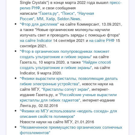
Single Crystals") в конце марта 2022 года вышел
пресс-
релиз РНФ
, и свои сообщения
написали
"Газета.ру"
,
"Поиск"
,
"Научная
Россия"
,
ММ
,
Хабр
,
Seldon.News
.
"Фтор для дисплеев"
на сайте Коммерсант, 13.09.2021,
а также "Новые органические молекулы научили
излучать свет и проводить заряды с помощью фтора"
на сайте Indicator
14 сентября 2021 и
на сайте РНФ
15
сентября 2021.
"Фтор в органических полупроводниках поможет
создать ультратонкие и гибкие экраны"
на сайте
Газета.ru, 10 марта 2020, а также
"Найден способ
создать ультратонкие и гибкие экраны"
, на сайте
Indicator, 9 марта 2020.
"Физики вырастили кристаллы, позволяющие делать
гибкие электронные устройства"
, новости науки на
сайте МГУ,
"Кристаллы согнут экран"
, интернет-
издание Газета.ру, и
"Российские ученые вырастили
кристаллы для гибких гаджетов"
, интернет-издание
Лента.ру, 02.02.2016
"Физики из МГУ использовали «модель соседа» для
описания свойств полимеров"
Новости науки на сайте МГУ, 21.01.2016
"Незамеченное преимущество органических солнечных
фотоэлементов"