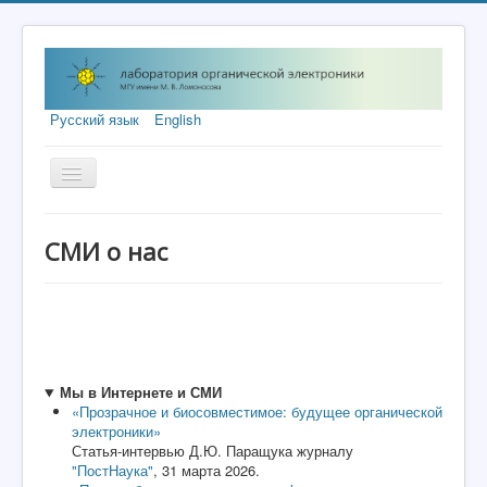
Русский язык
English
Включить/
выключить
навигацию
О нас
СМИ о нас
Наука
Образование
Люди
Жизнь лаборатории
Мы в Интернете и СМИ
«Прозрачное и биосовместимое: будущее органической
электроники»
Статья-интервью Д.Ю. Паращука журналу
"ПостНаука"
, 31 марта 2026.