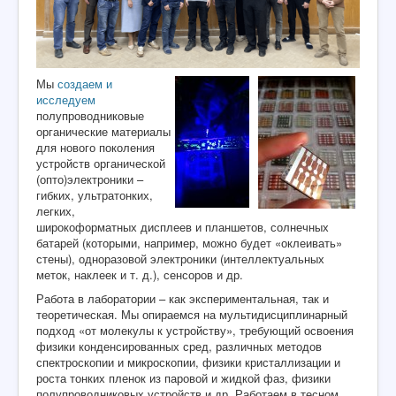
2026"
. Подача тезисов в секции устных и стендовых
докладов открыта до 30 июня. Подробнее с условиями
и стоимостью участия можно ознакомиться на
сайте
конференции
.
25 июня 2026 года.
С 17 по 19 июня в ИНТЦ
Мы
создаем и
"Воробьевы горы" прошла
Вторая Научно-практическая
исследуем
конференция "Дисплейные материалы и технологии"
.
полупроводниковые
Наша лаборатория приняла активное участие:
органические материалы
руководитель лаборатории Дмитрий Юрьевич Паращук
для нового поколения
выступил с пленарным докладом, сотрудники
устройств органической
лаборатории Никита Дубинец и Андрей Сосорев
(опто)электроники –
выступили с приглашенными докладами, студент
гибких, ультратонких,
Дмитрий Филипенков представил стендовый доклад.
легких,
широкоформатных дисплеев и планшетов, солнечных
батарей (которыми, например, можно будет «оклеивать»
стены), одноразовой электроники (интеллектуальных
О нас
меток, наклеек и т. д.), сенсоров и др.
Наука
Работа в лаборатории – как экспериментальная, так и
теоретическая. Мы опираемся на мультидисциплинарный
Образование
подход «от молекулы к устройству», требующий освоения
физики конденсированных сред, различных методов
Люди
спектроскопии и микроскопии, физики кристаллизации и
роста тонких пленок из паровой и жидкой фаз, физики
Жизнь лаборатории
полупроводниковых устройств и др. Работаем в тесном