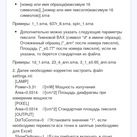
[номер или имя образца(максимум 16
символов)]_[номер или имя пикселя(максимум 16
символов)].sma
Примеры: 1_1.sma, 637r_8.sma, spin_1.sma
Дополнительно можно указать следующие параметры
пикселя: Темновой ВАХ (символ "d" в имени образца),
Отожженный образец ("_ann" после номера пикселя),
Площадь ("_s0.77" после номера пикселя), если не
указана, то берется стандартная из файла.
Примеры: 1d_1.sma, 23_4_ann.sma, 3_1_s0.65_ann.sma
2. Далее необходимо корректно настроить файл
settings.ini:
[LAMP]
Power=3.31 //[mW] Мощность излучения
Area=0.0314 //[cm^2] Площадь диафрагмы при
измерении мощности
[PIXEL]
Area=0.0314 //[cm^2] Стандартная площадь пикселя
[OUTPUT]
DotToComma=0 //Установите значение "1", если
необходимо перевести все точки в запятые (необходимо
для Excel)
ShowOrdinary=1 //Если требуется включить в отчет