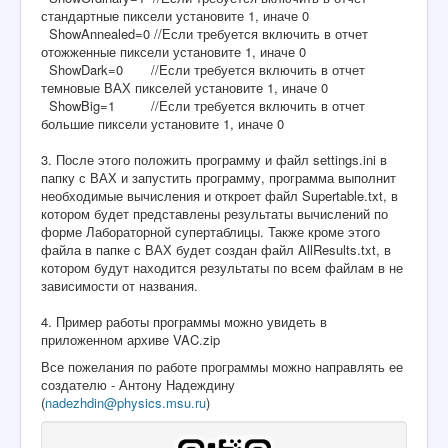
стандартные пиксели установите 1, иначе 0
ShowAnnealed=0 //Если требуется включить в отчет
отожженные пиксели установите 1, иначе 0
ShowDark=0 //Если требуется включить в отчет
темновые ВАХ пикселей установите 1, иначе 0
ShowBig=1 //Если требуется включить в отчет
большие пиксели установите 1, иначе 0
3. После этого положить программу и файл settings.ini в
папку с ВАХ и запустить программу, программа выполнит
необходимые вычисления и откроет файл Supertable.txt, в
котором будет представлены результаты вычислений по
форме Лабораторной супертаблицы. Также кроме этого
файла в папке с ВАХ будет создан файл AllResults.txt, в
котором будут находится результаты по всем файлам в не
зависимости от названия.
4. Пример работы программы можно увидеть в
приложенном архиве VAC.zip
Все пожелания по работе программы можно направлять ее
создателю - Антону Надеждину
(
nadezhdin@physics.msu.ru
)