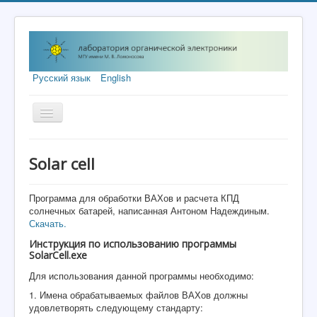
Русский язык
English
Включить/
выключить
навигацию
О нас
Solar сell
Наука
Образование
Программа для обработки ВАХов и расчета КПД
солнечных батарей, написанная Антоном Надеждиным.
Люди
Скачать.
Инструкция по использованию программы
Жизнь лаборатории
SolarCell.exe
Для использования данной программы необходимо:
1. Имена обрабатываемых файлов ВАХов должны
удовлетворять следующему стандарту: